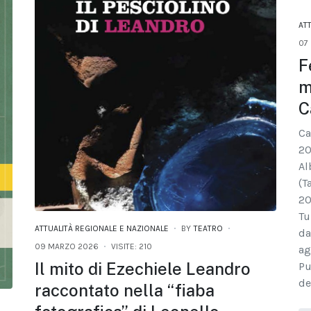
AT
07
F
m
C
Ca
20
Al
(T
20
Tu
ATTUALITÀ REGIONALE E NAZIONALE
BY
TEATRO
da
09 MARZO 2026
VISITE: 210
ag
Il mito di Ezechiele Leandro
Pu
de
raccontato nella “fiaba