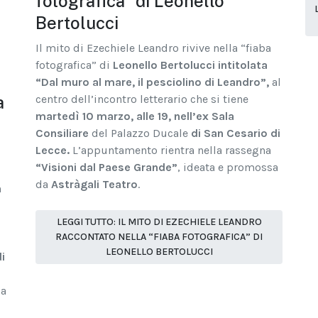
fotografica” di Leonello
Bertolucci
Il mito di Ezechiele Leandro rivive nella “fiaba
fotografica” di
Leonello Bertolucci intitolata
“Dal muro al mare, il pesciolino di Leandro”
,
al
a
centro dell’incontro letterario che si tiene
martedì 10 marzo, alle 19, nell’ex Sala
Consiliare
del Palazzo Ducale
di San Cesario di
Lecce.
L’appuntamento rientra nella rassegna
“Visioni dal Paese Grande”
, ideata e promossa
da
Astràgali Teatro
.
n
LEGGI TUTTO: IL MITO DI EZECHIELE LEANDRO
RACCONTATO NELLA “FIABA FOTOGRAFICA” DI
LEONELLO BERTOLUCCI
i
ia