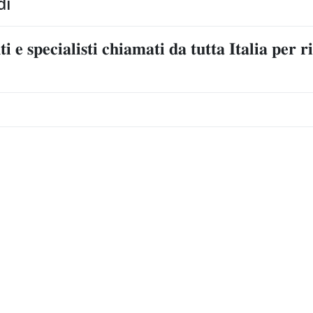
di
 𝐞 𝐬𝐩𝐞𝐜𝐢𝐚𝐥𝐢𝐬𝐭𝐢 𝐜𝐡𝐢𝐚𝐦𝐚𝐭𝐢 𝐝𝐚 𝐭𝐮𝐭𝐭𝐚 𝐈𝐭𝐚𝐥𝐢𝐚 𝐩𝐞𝐫 𝐫