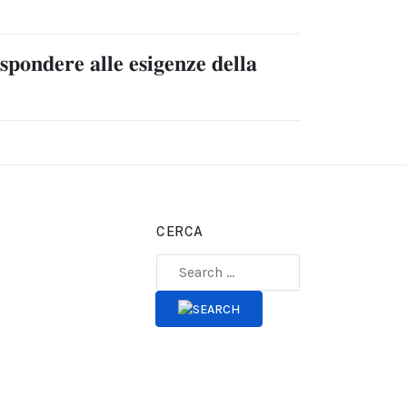
𝐬𝐩𝐨𝐧𝐝𝐞𝐫𝐞 𝐚𝐥𝐥𝐞 𝐞𝐬𝐢𝐠𝐞𝐧𝐳𝐞 𝐝𝐞𝐥𝐥𝐚
CERCA