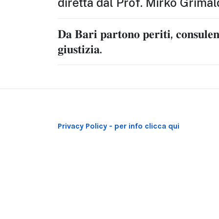
diretta dal Prof. Mirko Grimal
𝐃𝐚 𝐁𝐚𝐫𝐢 𝐩𝐚𝐫𝐭𝐨𝐧𝐨 𝐩𝐞𝐫𝐢𝐭𝐢, 𝐜𝐨𝐧𝐬𝐮𝐥𝐞𝐧𝐭
𝐠𝐢𝐮𝐬𝐭𝐢𝐳𝐢𝐚.
Privacy Policy - per info clicca qui