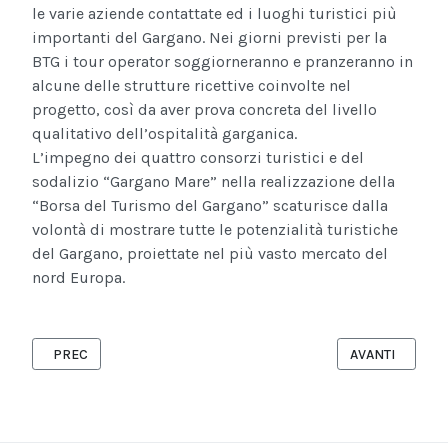
le varie aziende contattate ed i luoghi turistici più
importanti del Gargano. Nei giorni previsti per la
BTG i tour operator soggiorneranno e pranzeranno in
alcune delle strutture ricettive coinvolte nel
progetto, così da aver prova concreta del livello
qualitativo dell’ospitalità garganica.
L’impegno dei quattro consorzi turistici e del
sodalizio “Gargano Mare” nella realizzazione della
“Borsa del Turismo del Gargano” scaturisce dalla
volontà di mostrare tutte le potenzialità turistiche
del Gargano, proiettate nel più vasto mercato del
nord Europa.
ARTICOLO PRECEDENTE: IL 26 E 27 SETTEMBRE, ROSETO CELEB
ARTICOLO SUCC
PREC
AVANTI