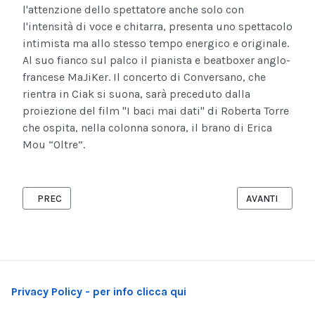
l'attenzione dello spettatore anche solo con
l'intensità di voce e chitarra, presenta uno spettacolo
intimista ma allo stesso tempo energico e originale.
Al suo fianco sul palco il pianista e beatboxer anglo-
francese MaJiKer. Il concerto di Conversano, che
rientra in Ciak si suona, sarà preceduto dalla
proiezione del film "I baci mai dati" di Roberta Torre
che ospita, nella colonna sonora, il brano di Erica
Mou “Oltre”.
ARTICOLO PRECEDENTE: CANTINE APERTE DOMENICA 27 IN TUTT
ARTICOLO SUCCE
PREC
AVANTI
Privacy Policy - per info clicca qui