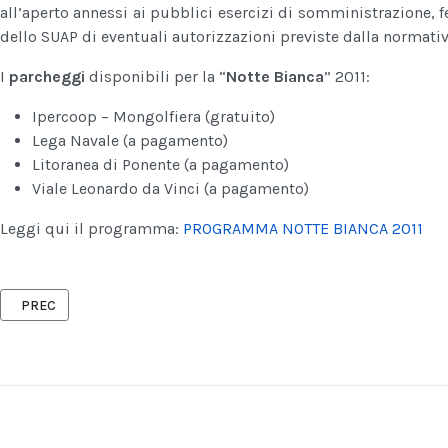
all’aperto annessi ai pubblici esercizi di somministrazione, f
dello SUAP di eventuali autorizzazioni previste dalla normativ
I
parcheggi
disponibili per la “
Notte Bianca
” 2011:
Ipercoop – Mongolfiera (gratuito)
Lega Navale (a pagamento)
Litoranea di Ponente (a pagamento)
Viale Leonardo da Vinci (a pagamento)
Leggi qui il programma:
PROGRAMMA NOTTE BIANCA 2011
ARTICOLO PRECEDENTE: 27 SETTEMBRE, MOLFETTA - THE JAZZ CON
PREC