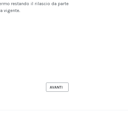
ermo restando il rilascio da parte
a vigente.
VENTION LIVE
ARTICOLO SUCCESSIVO: RUTIGLIANO, RIP
AVANTI