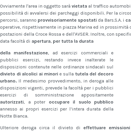
Ovviamente l'area in oggetto sarà
vietata
al traffico automobi
possibilità di avvalersi dei parcheggi disponibili. Per la cir
percorsi, saranno
provvisoriamente spostati
da Bars.S.A. i
ca
operative, rispettivamente in piazza Marina ed in prossimità d
postazioni della Croce Rossa e dell'AVSER.
Inoltre, con specif
data facoltà di
apertura
,
per tutta la durata
della manifestazione
, ad esercizi commerciali e
pubblici esercizi, restando invece inalterate le
disposizioni contenute nelle ordinanze sindacali sul
divieto di alcolici ai minori
e sulla
tutela del decoro
urbano.
Il medesimo provvedimento, in deroga alle
disposizioni vigenti, prevede la facoltà per i pubblici
esercizi di somministrazione appositamente
autorizzati
, a poter
occupare il suolo pubblico
annesso ai propri esercizi per l’intera durata della
Notte Bianca.
Ulteriore deroga circa il divieto di
effettuare emission