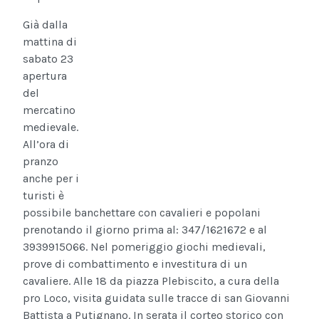
Già dalla
mattina di
sabato 23
apertura
del
mercatino
medievale.
All’ora di
pranzo
anche per i
turisti è
possibile banchettare con cavalieri e popolani
prenotando il giorno prima al: 347/1621672 e al
3939915066. Nel pomeriggio giochi medievali,
prove di combattimento e investitura di un
cavaliere. Alle 18 da piazza Plebiscito, a cura della
pro Loco, visita guidata sulle tracce di san Giovanni
Battista a Putignano. In serata il corteo storico con