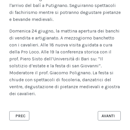
l'arrivo del balì a Putignano. Seguiranno spettacoli
di fachirismo mentre si potranno degustare pietanze
e bevande medievali.
Domenica 24 giugno, la mattina apertura dei banchi
di vendita e artigianato. A mezzogiorno banchetto
con i cavalieri. Alle 18 nuova visita guidata a cura
della Pro Loco. Alle 19 la conferenza storica con il
prof. Piero Sisto dell’Università di Bari su: “Il
solstizio d’estate e la festa di san Giovanni”.
Moderatore il prof. Giacomo Polignano. La festa si
chiude con spettacoli di focoleria, danzatrici del
ventre, degustazione di pietanze medievali e giostra
dei cavalieri.
ARTICOLO PRECEDENTE: CAPURSO, 30 GIUGNO - 12 LUGLIO: MU
ARTICOLO SUCC
PREC
AVANTI