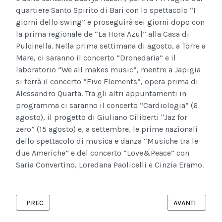
quartiere Santo Spirito di Bari con lo spettacolo “I
giorni dello swing” e proseguirà sei giorni dopo con
la prima regionale de “La Hora Azul” alla Casa di
Pulcinella. Nella prima settimana di agosto, a Torre a
Mare, ci saranno il concerto “Dronedaria” e il
laboratorio “We all makes music”, mentre a Japigia
si terrà il concerto “Five Elements”, opera prima di
Alessandro Quarta. Tra gli altri appuntamenti in
programma ci saranno il concerto “Cardiologia” (6
agosto), il progetto di Giuliano Ciliberti "Jaz for
zero” (15 agosto) e, a settembre, le prime nazionali
dello spettacolo di musica e danza “Musiche tra le
due Americhe” e del concerto “Love&Peace” con
Saria Convertino, Loredana Paolicelli e Cinzia Eramo.
ARTICOLO PRECEDENTE: 26 AGOSTO, MOLFETTA - DE GREGORI D
ARTICOLO SUCC
PREC
AVANTI