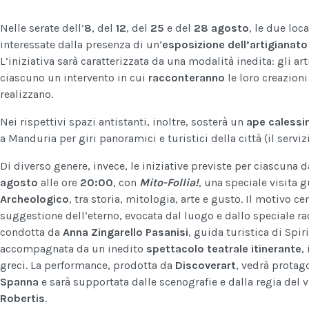
Nelle serate dell’
8
, del
12
, del
25
e del
28 agosto
, le due lo
interessate dalla presenza di un’
esposizione dell’artigianato
L’iniziativa sarà caratterizzata da una modalità inedita: gli art
ciascuno un intervento in cui
racconteranno
le loro creazioni
realizzano.
Nei rispettivi spazi antistanti, inoltre, sosterà un
ape calessi
a Manduria per giri panoramici e turistici della città (il serviz
Di diverso genere, invece, le iniziative previste per ciascuna 
agosto
alle ore
20:00
, con
Mito-Follia!
, una speciale visita 
Archeologico
, tra storia, mitologia, arte e gusto. Il motivo ce
suggestione dell’eterno, evocata dal luogo e dallo speciale rac
condotta da
Anna Zingarello Pasanisi
, guida turistica di Spiri
accompagnata da un inedito
spettacolo teatrale itinerante
,
greci. La performance, prodotta da
Discoverart
, vedrà protag
Spanna
e sarà supportata dalle scenografie e dalla regia del v
Robertis
.