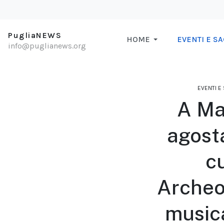
PugliaNEWS
HOME
EVENTI E S
info@puglianews.org
EVENTI E
A Ma
agosta
cu
Archeol
music