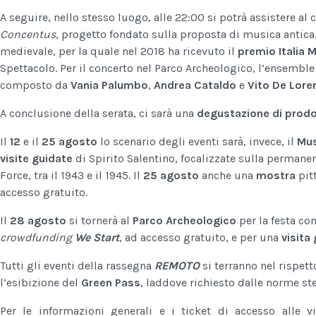
A seguire, nello stesso luogo, alle 22:00 si potrà assistere al
Concentus
, progetto fondato sulla proposta di musica antic
medievale, per la quale nel 2018 ha ricevuto il
premio Italia 
Spettacolo. Per il concerto nel Parco Archeologico, l’ensemble
composto da
Vania Palumbo
,
Andrea Cataldo
e
Vito De Lore
A conclusione della serata, ci sarà una
degustazione di prodot
Il
12
e il
25 agosto
lo scenario degli eventi sarà, invece, il
Mus
visite guidate
di Spirito Salentino, focalizzate sulla permane
Force, tra il 1943 e il 1945. Il
25 agosto
anche una
mostra
pit
accesso gratuito.
Il
28 agosto
si tornerà al
Parco Archeologico
per la festa co
crowdfunding
We Start
, ad accesso gratuito, e per una
visita
Tutti gli eventi della rassegna
REMOTO
si terranno nel rispet
l’esibizione del
Green Pass
, laddove richiesto dalle norme st
Per le informazioni generali e i ticket di accesso alle vi