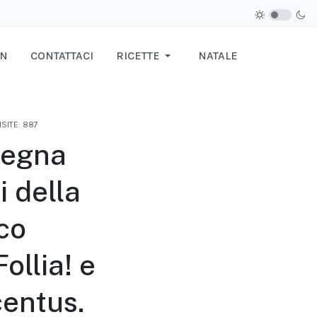
IN
CONTATTACI
RICETTE
NATALE
ISITE: 887
segna
i della
rco
ollia! e
entus.