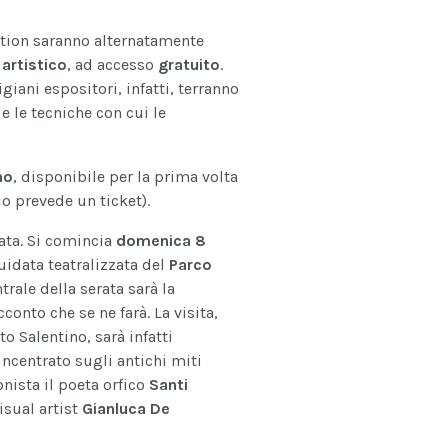
cation saranno alternatamente
 artistico
, ad accesso
gratuito
.
igiani espositori, infatti, terranno
 e le tecniche con cui le
no
, disponibile per la prima volta
io prevede un ticket).
data. Si comincia
domenica 8
guidata teatralizzata del
Parco
ntrale della serata sarà la
conto che se ne farà. La visita,
to Salentino, sarà infatti
 incentrato sugli antichi miti
onista il poeta orfico
Santi
isual artist
Gianluca De