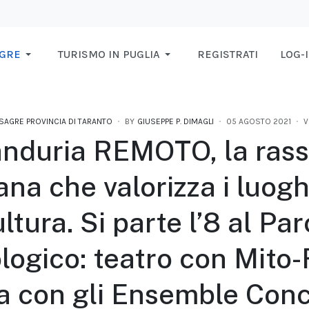
AGRE
TURISMO IN PUGLIA
REGISTRATI
LOG-
 SAGRE PROVINCIA DI TARANTO
BY
GIUSEPPE P. DIMAGLI
05 AGOSTO 2021
V
nduria REMOTO, la ras
na che valorizza i luogh
ltura. Si parte l’8 al Pa
ogico: teatro con Mito-F
a con gli Ensemble Conc