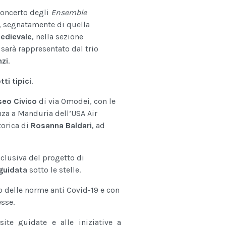
 concerto degli
Ensemble
a, segnatamente di quella
Medievale
, nella sezione
 sarà rappresentato dal trio
nzi
.
ti tipici
.
eo Civico
di via Omodei, con le
nza a Manduria dell’USA Air
torica di
Rosanna Baldari
, ad
nclusiva del progetto di
 guidata
sotto le stelle.
to delle norme anti Covid-19 e con
esse.
site guidate e alle iniziative a