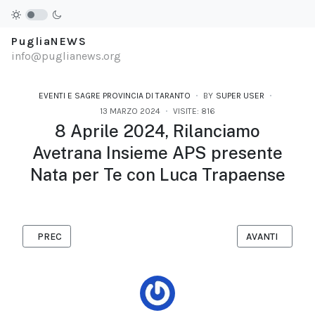
PugliaNEWS
info@puglianews.org
EVENTI E SAGRE PROVINCIA DI TARANTO
BY
SUPER USER
13 MARZO 2024
VISITE: 816
8 Aprile 2024, Rilanciamo
Avetrana Insieme APS presente
Nata per Te con Luca Trapaense
ARTICOLO PRECEDENTE: SUD AND FOOD - AVETRANA, 12 AGOST
ARTICOLO SUCC
PREC
AVANTI