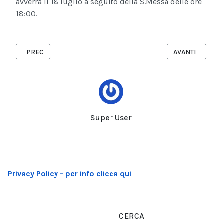
avverrà il 18 luglio a seguito della S.Messa delle ore
18:00.
ARTICOLO PRECEDENTE: ASTRÀGALI TEATRO PORTA IN SCENA “L
ARTICOLO SUCC
PREC
AVANTI
Super User
Privacy Policy - per info clicca qui
CERCA