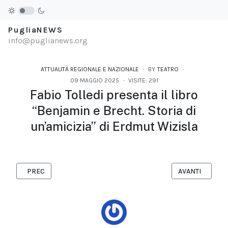
PugliaNEWS
info@puglianews.org
ATTUALITÀ REGIONALE E NAZIONALE
BY
TEATRO
09 MAGGIO 2025
VISITE: 291
Fabio Tolledi presenta il libro
“Benjamin e Brecht. Storia di
un’amicizia” di Erdmut Wizisla
ARTICOLO PRECEDENTE: GLI SCRITTI DISPERSI DI ANTONIO VER
ARTICOLO SUCC
PREC
AVANTI