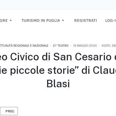
AGRE
TURISMO IN PUGLIA
REGISTRATI
LOG-
TTUALITÀ REGIONALE E NAZIONALE
BY
TEATRO
15 MAGGIO 2025
VISITE: 2
o Civico di San Cesario 
e piccole storie” di Cla
Blasi
ARTICOLO PRECEDENTE: FESTIVAL NAZIONALE DEGLI AQUILONI TERRA
PREC