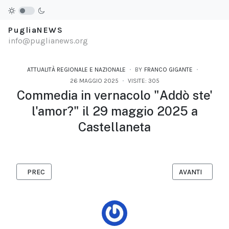
PugliaNEWS
info@puglianews.org
ATTUALITÀ REGIONALE E NAZIONALE
BY
FRANCO GIGANTE
26 MAGGIO 2025
VISITE: 305
Commedia in vernacolo "Addò ste'
l'amor?" il 29 maggio 2025 a
Castellaneta
ARTICOLO PRECEDENTE: LOVE GHOST – È USCITO "FUCKED UP F
ARTICOLO SUCC
PREC
AVANTI