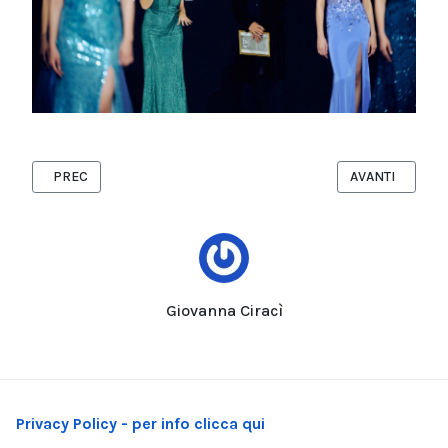
ARTICOLO PRECEDENTE: ATTIVI SI NASCE E SI RIMANE A TARAN
ARTICOLO SUCC
PREC
AVANTI
Giovanna Ciracì
Privacy Policy - per info clicca qui