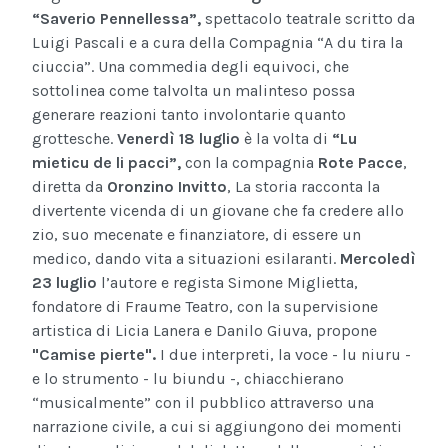
“Saverio Pennellessa”,
spettacolo teatrale scritto da
Luigi Pascali e a cura della Compagnia “A du tira la
ciuccia”. Una commedia degli equivoci, che
sottolinea come talvolta un malinteso possa
generare reazioni tanto involontarie quanto
grottesche.
Venerdì 18 luglio
è la volta di
“Lu
mieticu de li pacci”,
con la compagnia
Rote Pacce
,
diretta da
Oronzino Invitto
, La storia racconta la
divertente vicenda di un giovane che fa credere allo
zio, suo mecenate e finanziatore, di essere un
medico, dando vita a situazioni esilaranti.
Mercoledì
23 luglio
l’autore e regista Simone Miglietta,
fondatore di Fraume Teatro, con la supervisione
artistica di Licia Lanera e Danilo Giuva, propone
"Camise pierte".
I due interpreti, la voce - lu niuru -
e lo strumento - lu biundu -, chiacchierano
“musicalmente” con il pubblico attraverso una
narrazione civile, a cui si aggiungono dei momenti