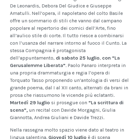
De Leonardis, Debora Del Giudice e Giuseppe
Amatulli. Nell’opera, il napoletano del colto Basile
offre un sommario di stili che vanno dal campano
popolare al repertorio dei comici dell’Arte, fino
all’aulico stile di corte. Il tutto riesce a combinarsi
con l’usanza del narrare intorno al fuoco il Cunto. La
stessa Compagnia è protagonista
dell’appuntamento,
di sabato 25 luglio
,
con “La
Gerusalemme Liberata”
. Paolo Panaro interpreta in
una propria drammaturgia e regia l’opera di
Torquato Tasso proponendo un’antologia di versi del
grande poema, dal I al XII canto, alternati da brani in
prosa che riassumono le vicende più eclatanti.
Martedì 29 luglio
si prosegue con
“La scrittura di
scena”,
un recital con Davide Morgagni, Giulia
Giannotta, Andrea Giuliani e Davide Trezzi.
Nella rassegna molto spazio viene dato al teatro in
lingua salentina.
Giovedì 10 luglio
è di scena