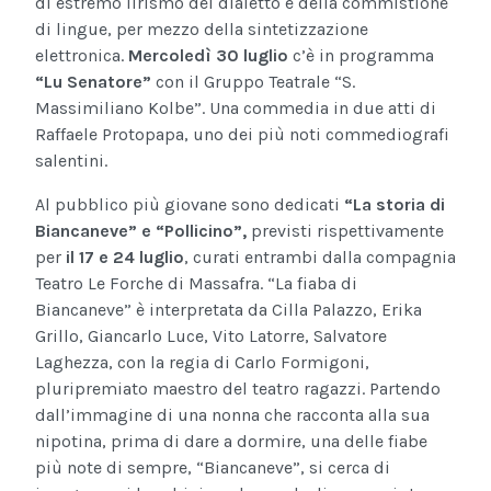
di estremo lirismo del dialetto e della commistione
di lingue, per mezzo della sintetizzazione
elettronica.
Mercoledì 30 luglio
c’è in programma
“Lu Senatore”
con il Gruppo Teatrale “S.
Massimiliano Kolbe”. Una commedia in due atti di
Raffaele Protopapa, uno dei più noti commediografi
salentini.
Al pubblico più giovane sono dedicati
“La storia di
Biancaneve” e “Pollicino”,
previsti rispettivamente
per
il 17 e 24 luglio
, curati entrambi dalla compagnia
Teatro Le Forche di Massafra. “La fiaba di
Biancaneve” è interpretata da Cilla Palazzo, Erika
Grillo, Giancarlo Luce, Vito Latorre, Salvatore
Laghezza, con la regia di Carlo Formigoni,
pluripremiato maestro del teatro ragazzi. Partendo
dall’immagine di una nonna che racconta alla sua
nipotina, prima di dare a dormire, una delle fiabe
più note di sempre, “Biancaneve”, si cerca di