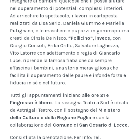
insegnare ai bambini qualcosa che li possa aiutare
nel superamento di potenziali complessi interiori.
Ad arricchire lo spettacolo, i lavori in cartapesta
realizzati da Lisa Serio, Daniela Giummo e Mariella
Putignano, e le maschere e pupazzi in gommapiuma
creati da Cinzia De Nisco.
“Pollicino”, invece,
con
Giorgio Consoli, Erika Grillo, Salvatore Laghezza,
Vito Latorre con adattamento e regia di Giancarlo
Luce, riprende la famosa fiaba che da sempre
affascina i bambini, una storia meravigliosa che
facilita il superamento delle paure e infonde forza e
fiducia in sé e nel futuro.
Tutti gli appuntamenti iniziano
alle ore 21 e
l’ingresso è libero
. La rassegna Teatri a Sud è ideata
da Astràgali Teatro, con il sostegno del
Ministero
della Cultura e della Regione Puglia
e con la
collaborazione del
Comune di San Cesario di Lecce.
Consigliata la prenotazione. Per Info: Tel.