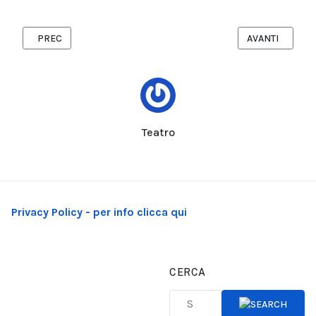
ARTICOLO PRECEDENTE: SI È CONCLUSA LA SETTIMA EDIZIONE 
ARTICOLO SUCC
PREC
AVANTI
Teatro
Privacy Policy - per info clicca qui
CERCA