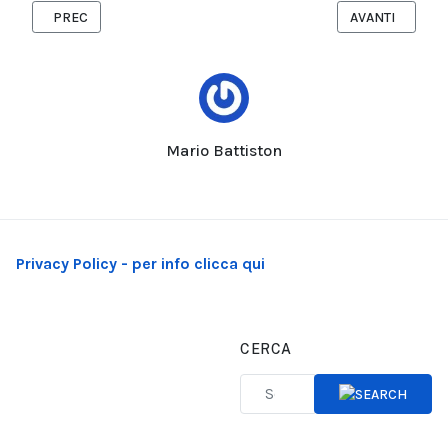
ARTICOLO PRECEDENTE: ALBEROBELLO CELEBRA LA “TRADIZIONE
ARTICOLO SUCCE
PREC
AVANTI
Mario Battiston
Privacy Policy - per info clicca qui
CERCA