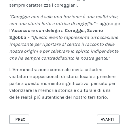
sempre caratterizza i coreggiani.
“Coreggia non è solo una frazione: è una realtà viva,
con una storia forte e intrisa di orgoglio”
– aggiunge
l’
Assessore con delega a Coreggia, Saverio
Sgobba
–
“Questo evento rappresenta un’occasione
importante per riportare al centro il racconto delle
nostre origini e per celebrare lo spirito indipendente
che ha sempre contraddistinto la nostra gente.”
L’Amministrazione comunale invita cittadini,
visitatori e appassionati di storia locale a prendere
parte a questo momento significativo, pensato per
valorizzare la memoria storica e culturale di una
delle realtà più autentiche del nostro territorio.
ARTICOLO PRECEDENTE: ALESSA XO PUBBLICA IL NUOVO SINGO
ARTICOLO SUCC
PREC
AVANTI