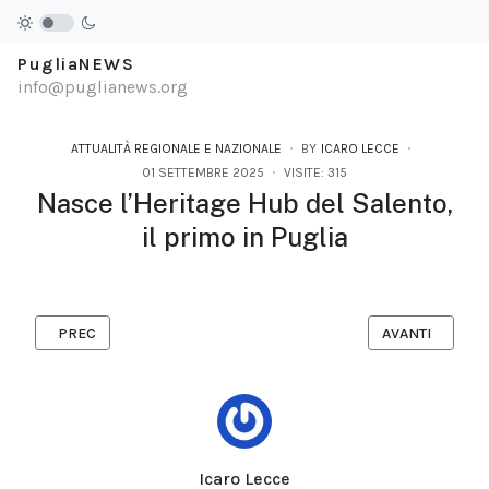
PugliaNEWS
info@puglianews.org
ATTUALITÀ REGIONALE E NAZIONALE
BY
ICARO LECCE
01 SETTEMBRE 2025
VISITE: 315
Nasce l’Heritage Hub del Salento,
il primo in Puglia
ARTICOLO PRECEDENTE: PRESENTATO IL FESTIVAL NAT- NATUR
ARTICOLO SUCC
PREC
AVANTI
Icaro Lecce