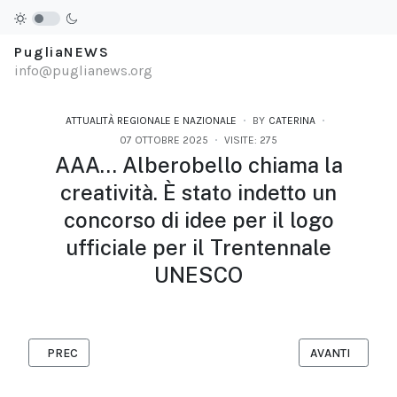
PugliaNEWS
info@puglianews.org
ATTUALITÀ REGIONALE E NAZIONALE
BY
CATERINA
07 OTTOBRE 2025
VISITE: 275
AAA… Alberobello chiama la
creatività. È stato indetto un
concorso di idee per il logo
ufficiale per il Trentennale
UNESCO
ARTICOLO PRECEDENTE: ‘UNDERDOGS VOL. 1’, IL NUOVO ALB
ARTICOLO SUCC
PREC
AVANTI