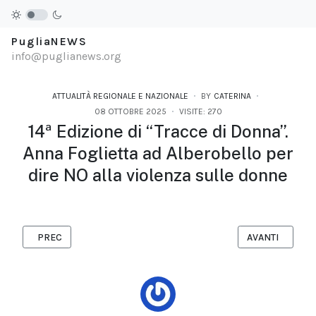
PugliaNEWS
info@puglianews.org
ATTUALITÀ REGIONALE E NAZIONALE
BY
CATERINA
08 OTTOBRE 2025
VISITE: 270
14ª Edizione di “Tracce di Donna”.
Anna Foglietta ad Alberobello per
dire NO alla violenza sulle donne
ARTICOLO PRECEDENTE: IL RITUALE APOCALITTICO DI CIGNO I
ARTICOLO SUCC
PREC
AVANTI