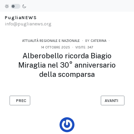
PugliaNEWS
info@puglianews.org
ATTUALITÀ REGIONALE E NAZIONALE
BY
CATERINA
14 OTTOBRE 2025
VISITE: 347
Alberobello ricorda Biagio
Miraglia nel 30° anniversario
della scomparsa
ARTICOLO PRECEDENTE: ANNA CINZIA VILLANI RIAPRE IL SUO 
ARTICOLO SUCC
PREC
AVANTI