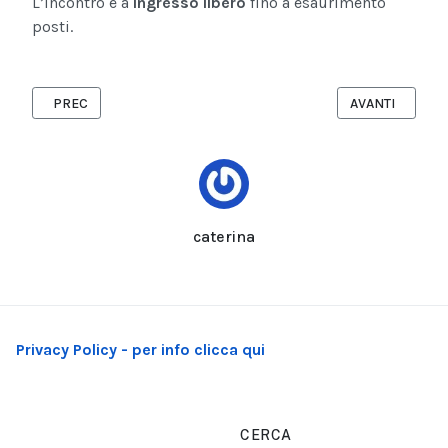
L’incontro è a
ingresso libero
fino a esaurimento
posti.
ARTICOLO PRECEDENTE: MATT PASCALE & THE STOMPS: FUORI 
ARTICOLO SUCC
PREC
AVANTI
caterina
Privacy Policy - per info clicca qui
CERCA