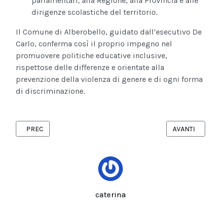
parlamentari, alla Regione, alla Provincia e alle
dirigenze scolastiche del territorio.
Il Comune di Alberobello, guidato dall’esecutivo De
Carlo, conferma così il proprio impegno nel
promuovere politiche educative inclusive,
rispettose delle differenze e orientate alla
prevenzione della violenza di genere e di ogni forma
di discriminazione.
ARTICOLO PRECEDENTE: NASCE LA CASA DEI FISIOTERAPISTI: L
ARTICOLO SUCC
PREC
AVANTI
caterina