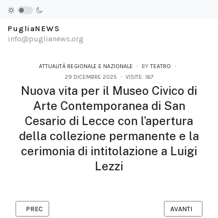
PugliaNEWS
info@puglianews.org
ATTUALITÀ REGIONALE E NAZIONALE
BY
TEATRO
29 DICEMBRE 2025
VISITE: 167
Nuova vita per il Museo Civico di
Arte Contemporanea di San
Cesario di Lecce con l’apertura
della collezione permanente e la
cerimonia di intitolazione a Luigi
Lezzi
ARTICOLO PRECEDENTE: MEDICINA E IMPEGNO: IL BECKET D’O
ARTICOLO SUCC
PREC
AVANTI