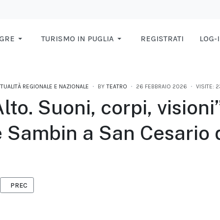
AGRE
TURISMO IN PUGLIA
REGISTRATI
LOG-
TUALITÀ REGIONALE E NAZIONALE
BY
TEATRO
26 FEBBRAIO 2026
VISITE: 
Alto. Suoni, corpi, visioni
 Sambin a San Cesario 
ARTICOLO PRECEDENTE: TUTTI I DISCHI DI SANREMO 2026
PREC