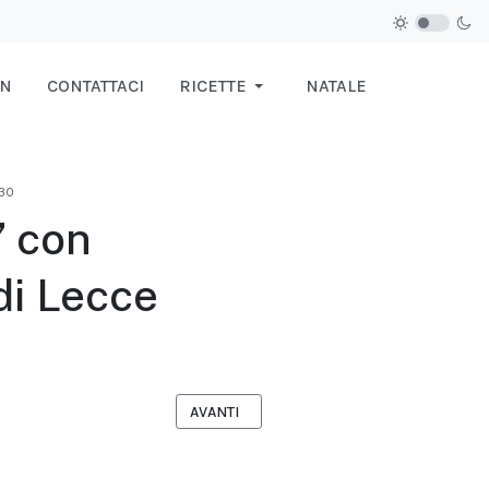
IN
CONTATTACI
RICETTE
NATALE
230
” con
di Lecce
ARTICOLO SUCCESSIVO: VENERDÌ 27 FEBB
AVANTI