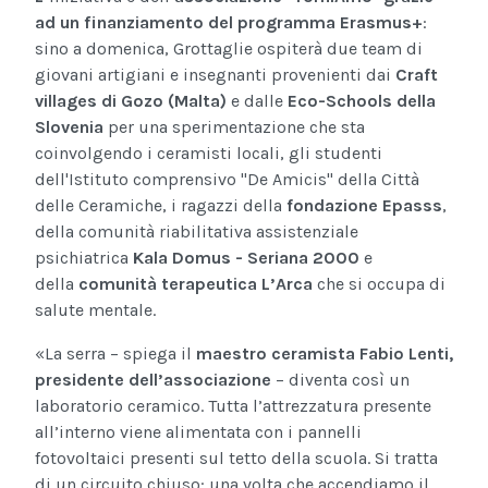
ad un finanziamento del programma Erasmus+
:
sino a domenica, Grottaglie ospiterà due team di
giovani artigiani e insegnanti provenienti dai
Craft
villages di Gozo (Malta)
e dalle
Eco-Schools della
Slovenia
per una sperimentazione che sta
coinvolgendo i ceramisti locali, gli studenti
dell'Istituto comprensivo "De Amicis" della Città
delle Ceramiche, i ragazzi della
fondazione Epasss
,
della comunità riabilitativa assistenziale
psichiatrica
Kala Domus - Seriana 2000
e
della
comunità terapeutica L’Arca
che si occupa di
salute mentale.
«La serra – spiega il
maestro ceramista Fabio Lenti,
presidente dell’associazione
– diventa così un
laboratorio ceramico. Tutta l’attrezzatura presente
all’interno viene alimentata con i pannelli
fotovoltaici presenti sul tetto della scuola. Si tratta
di un circuito chiuso: una volta che accendiamo il