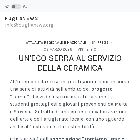
PugliaNEWS
info@puglianews.org
ATTUALITÀ REGIONALE E NAZIONALE
BY
PRESS
02 MARZO 2026
VISITE: 210
UN’ECO-SERRA AL SERVIZIO
DELLA CERAMICA
All’interno della serra, in questi giorni, sono in corso
una serie di attività nell’ambito del
progetto
“Lamie”
che vede insieme maestri ceramisti,
studenti grottagliesi e giovani provenienti da Malta
e Slovenia. Si tratta di un percorso di valorizzazione
dell’arte e dell’artigianato locale, con uno sguardo
anche all’inclusione e la sostenibilità.
L’
iniziativa è dell’
associazione
"
Torni
Amo
"
grazie