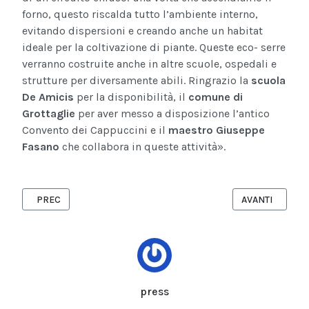
forno, questo riscalda tutto l’ambiente interno,
evitando dispersioni e creando anche un habitat
ideale per la coltivazione di piante. Queste eco- serre
verranno costruite anche in altre scuole, ospedali e
strutture per diversamente abili. Ringrazio la
scuola
De Amicis
per la disponibilità, il
comune di
Grottaglie
per aver messo a disposizione l’antico
Convento dei Cappuccini e il
maestro Giuseppe
Fasano
che collabora in queste attività».
ARTICOLO PRECEDENTE: GAJA CENCIARELLI AD ALBEROBELLO: I
ARTICOLO SUCC
PREC
AVANTI
press