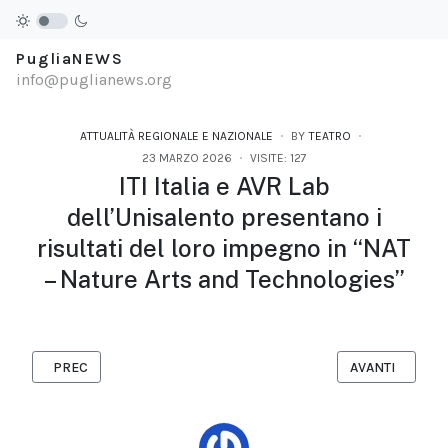
PugliaNEWS
info@puglianews.org
ATTUALITÀ REGIONALE E NAZIONALE
BY
TEATRO
23 MARZO 2026
VISITE: 127
ITI Italia e AVR Lab
dell’Unisalento presentano i
risultati del loro impegno in “NAT
– Nature Arts and Technologies”
ARTICOLO PRECEDENTE: ALTO PATROCINIO DEL PARLAMENTO
ARTICOLO SUCC
PREC
AVANTI