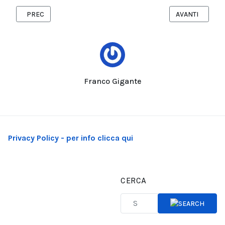
ARTICOLO PRECEDENTE: CHILDREAD: LETTURE AD ALTA VOCE E 
ARTICOLO SUCC
PREC
AVANTI
Franco Gigante
Privacy Policy - per info clicca qui
CERCA