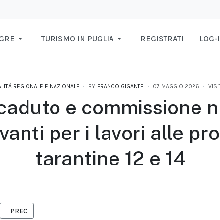
AGRE
TURISMO IN PUGLIA
REGISTRATI
LOG-
LITÀ REGIONALE E NAZIONALE
BY
FRANCO GIGANTE
07 MAGGIO 2026
VISI
caduto e commissione n
vanti per i lavori alle pro
tarantine 12 e 14
ARTICOLO PRECEDENTE: STEFANO DENTONE CON IL SUO SUNDANCE D
PREC