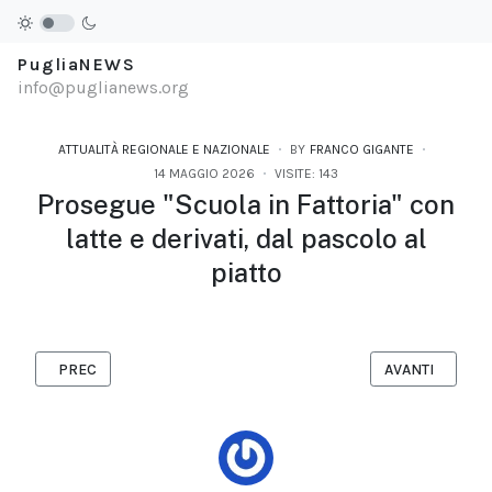
PugliaNEWS
info@puglianews.org
ATTUALITÀ REGIONALE E NAZIONALE
BY
FRANCO GIGANTE
14 MAGGIO 2026
VISITE: 143
Prosegue "Scuola in Fattoria" con
latte e derivati, dal pascolo al
piatto
ARTICOLO PRECEDENTE: BABA – IL NUOVO SINGOLO CON SONY 
ARTICOLO SUCC
PREC
AVANTI