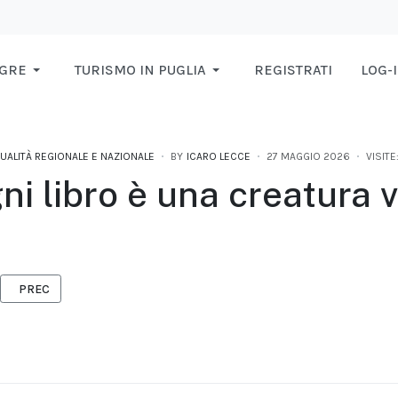
AGRE
TURISMO IN PUGLIA
REGISTRATI
LOG-
UALITÀ REGIONALE E NAZIONALE
BY
ICARO LECCE
27 MAGGIO 2026
VISITE:
ni libro è una creatura v
ARTICOLO PRECEDENTE: ASTRÀGALI TEATRO PORTA IN SCENA “PER D
PREC