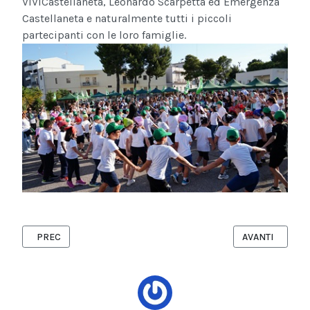
ViViCastellaneta, Leonardo Scarpetta ed Emergenza
Castellaneta e naturalmente tutti i piccoli
partecipanti con le loro famiglie.
ARTICOLO PRECEDENTE: WOMEN FOR PROGRESS 2026: VINCE I
ARTICOLO SUCC
PREC
AVANTI