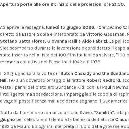
Apertura porte alle ore 21; inizio delle proiezioni ore 21:30.
Ad aprire la rassegna,
lunedì 15 giugno 2026
, “
C'eravamo ta
diretto da
Ettore Scola
e interpretato da
Vittorio Gassman, N
Stefano Satta Flores, Giovanna Ralli e Aldo Fabrizi
. La pellic
Sica scomparso durante la lavorazione è considerato il capol
stato inserito nella lista dei 100 film italiani da salvare, "10
memoria collettiva del Paese tra il 1942 e il 1978.
Il 22 giugno sarà la volta di “
Butch Cassidy and the Sundanc
Hill,
1973 un doveroso omaggio all’attore
Robert Redford
, sc
veste i panni del pistolero Sundance Kid, con lui
Paul Newma
intelligente ma spendaccione. Impareggiabile coppia di rapin
e vagoni postali senza mai uccidere e sognano il Sudamerica pe
Tratto dall’omonimo romanzo di Italo Svevo, “S
enilità
”, è la 
giugno
per celebrare il talento e la bellezza dell’attrice
Claudi
1962 da Mauro Bolognini interpreta il ruolo della giovane e sp