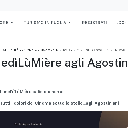
AGRE
TURISMO IN PUGLIA
REGISTRATI
LOG-
ATTUALITÀ REGIONALE E NAZIONALE
BY
AF
11 GIUGNO 2026
VISITE: 256
edìLùMière agli Agostin
Lune
DìLùMière calicidicinema
Tutti i colori del Cinema sotto le stelle…agli Agostiniani