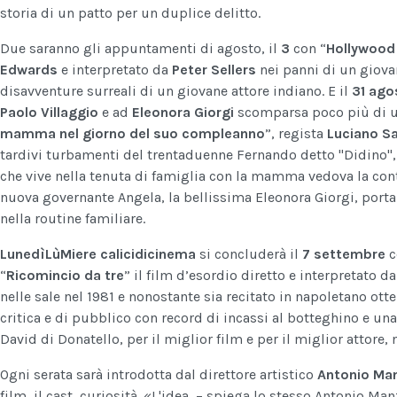
storia di un patto per un duplice delitto.
Due saranno gli appuntamenti di agosto, il
3
con “
Hollywood
Edwards
e interpretato da
Peter Sellers
nei panni di un giova
disavventure surreali di un giovane attore indiano. E il
31 ago
Paolo Villaggio
e ad
Eleonora Giorgi
scomparsa poco più di un 
mamma nel giorno del suo compleanno
”, regista
Luciano S
tardivi turbamenti del trentaduenne Fernando detto "Didino", 
che vive nella tenuta di famiglia con la mamma vedova la cont
nuova governante Angela, la bellissima Eleonora Giorgi, port
nella routine familiare.
LunedìLùMiere
calicidicinema
si concluderà il
7 settembre
c
“
Ricomincio da tre
” il film d’esordio diretto e interpretato d
nelle sale nel 1981 e nonostante sia recitato in napoletano o
critica e di pubblico con record di incassi al botteghino e una
David di Donatello, per il miglior film e per il miglior attore,
Ogni serata sarà introdotta dal direttore artistico
Antonio Ma
film, il cast, curiosità. «L'idea – spiega lo stesso Antonio Ma