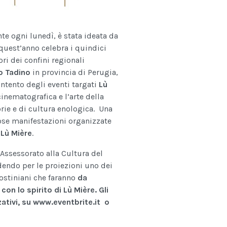
te ogni lunedì, è stata ideata da
quest’anno celebra i quindici
ori dei confini regionali
o Tadino
in provincia di Perugia,
intento degli eventi targati
Lù
inematografica e l’arte della
orie e di cultura enologica. Una
ose manifestazioni organizzate
i
Lù Mière
.
’Assessorato alla Cultura del
endo per le proiezioni uno dei
gostiniani che faranno
da
on lo spirito di Lù Mière. Gli
ativi, su www.eventbrite.it o