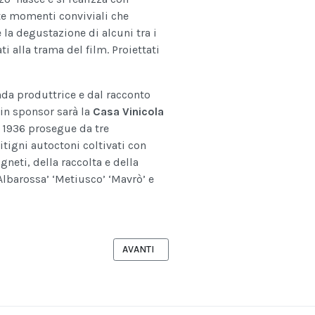
ite momenti conviviali che
la degustazione di alcuni tra i
i alla trama del film. Proiettati
nda produttrice e dal racconto
ain sponsor sarà la
Casa Vinicola
al 1936 prosegue da tre
itigni autoctoni coltivati con
neti, della raccolta e della
Albarossa’ ‘Metiusco’ ‘Mavrò’ e
“AMAL FATAH”
ARTICOLO SUCCESSIVO: I QUADERNI DEL B
AVANTI