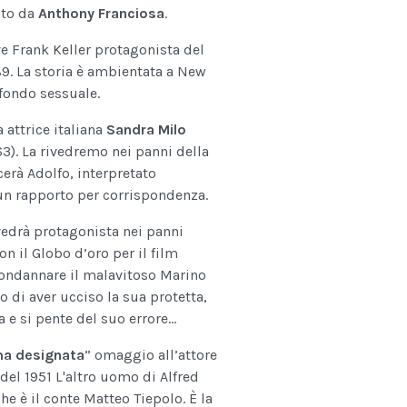
ato da
Anthony Franciosa
.
ve Frank Keller protagonista del
9. La storia è ambientata a New
fondo sessuale.
attrice italiana
Sandra Milo
63). La rivedremo nei panni della
rà Adolfo, interpretato
o un rapporto per corrispondenza.
vedrà protagonista nei panni
on il Globo d’oro per il film
ondannare il malavitoso Marino
o di aver ucciso la sua protetta,
 e si pente del suo errore...
ma designata
” omaggio all’attore
m del 1951 L'altro uomo di Alfred
he è il conte Matteo Tiepolo. È la