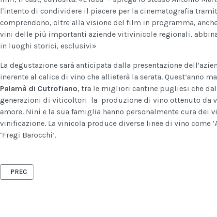
l'intento di condividere il piacere per la cinematografia tram
comprendono, oltre alla visione del film in programma, anche 
vini delle più importanti aziende vitivinicole regionali, abbinat
in luoghi storici, esclusivi»
La degustazione sarà anticipata dalla presentazione dell’azie
inerente al calice di vino che allieterà la serata. Quest’anno m
Palamà di Cutrofiano
, tra le migliori cantine pugliesi che d
generazioni di viticoltori la produzione di vino ottenuto da v
amore. Ninì e la sua famiglia hanno personalmente cura dei vig
vinificazione. La vinicola produce diverse linee di vino come ‘
‘Fregi Barocchi’.
ARTICOLO PRECEDENTE: FRANCESCO MORITTU – È USCITO L’ALBUM 
PREC