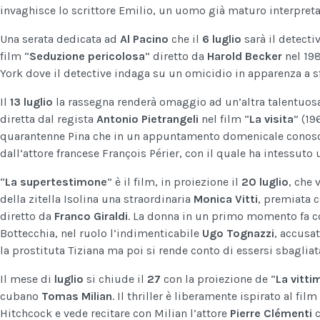
invaghisce lo scrittore Emilio, un uomo già maturo interpret
Una serata dedicata ad
Al Pacino
che il
6 luglio
sarà il detecti
film “
Seduzione pericolosa
” diretto da
Harold Becker
nel 198
York dove il detective indaga su un omicidio in apparenza a s
Il
13 luglio
la rassegna renderà omaggio ad un’altra talentuosa 
diretta dal regista
Antonio Pietrangeli
nel film “
La visita
” (19
quarantenne Pina che in un appuntamento domenicale conosce
dall’attore francese François Périer, con il quale ha intessut
“
La supertestimone
” è il film, in proiezione il
20 luglio
, che 
della zitella Isolina una straordinaria
Monica Vitti
, premiata c
diretto da
Franco Giraldi
. La donna in un primo momento fa c
Bottecchia, nel ruolo l’indimenticabile
Ugo Tognazzi
, accusat
la prostituta Tiziana ma poi si rende conto di essersi sbagliata
Il mese di
luglio
si chiude il
27
con la proiezione de “
La vitti
cubano
Tomas Milian
. Il thriller è liberamente ispirato al fil
Hitchcock e vede recitare con Milian l’attore
Pierre Clémenti
c