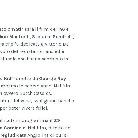
nto amati
” sarà il film del 1974,
ino Manfredi, Stefania Sandrelli,
ola che fu dedicata a Vittorio De
avoro del regista romano ed è
0 pellicole che hanno cambiato la
e Kid
" diretto da
George Roy
omparso lo scorso anno. Nel film
n
ovvero Butch Cassidy,
atori del west, svaligiano banche
r poter vivere felici.
pellicola in programma il
29
a Cardinale
. Nel film, diretto nel
regiudicata Angiolina di cui si