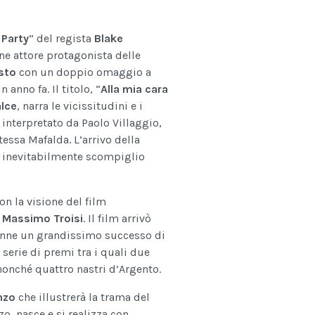
 Party
” del regista
Blake
ne attore protagonista delle
sto
con un doppio omaggio a
anno fa. Il titolo, “
Alla mia cara
alce
, narra le vicissitudini e i
interpretato da Paolo Villaggio,
essa Mafalda. L’arrivo della
a inevitabilmente scompiglio
on la visione del film
a
Massimo Troisi
. Il film arrivò
ttenne un grandissimo successo di
 serie di premi tra i quali due
 nonché quattro nastri d’Argento.
nzo
che illustrerà la trama del
nzo nasce e si realizza con