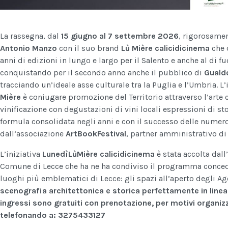
La rassegna, dal
15 giugno al 7 settembre 2026
, rigorosamen
Antonio Manzo
con il suo brand
Lù Mière calicidicinema
che 
anni di edizioni in lungo e largo per il Salento e anche al di fu
conquistando per il secondo anno anche il pubblico di
Guald
tracciando un’ideale asse culturale tra la Puglia e l’Umbria. L’
Mière
è coniugare promozione del Territorio attraverso l’arte c
vinificazione con degustazioni di vini locali espressioni di st
formula consolidata negli anni e con il successo delle numer
dall’associazione
ArtBookFestival
, partner amministrativo d
L’iniziativa
LunedìLùMière
calicidicinema
è stata accolta dall
Comune di Lecce che ha ne ha condiviso il programma conced
luoghi più emblematici di Lecce: gli spazi all’aperto degli A
scenografia architettonica e storica perfettamente in linea c
ingressi sono gratuiti con prenotazione, per motivi organizz
telefonando a: 3275433127