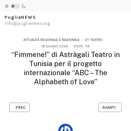
PugliaNEWS
info@puglianews.org
ATTUALITÀ REGIONALE E NAZIONALE
BY
TEATRO
18 GIUGNO 2026
VISITE: 119
“Fimmene!” di Astràgali Teatro in
Tunisia per il progetto
internazionale “ABC – The
Alphabeth of Love”
ARTICOLO PRECEDENTE: PER IL LUNEDÌLÙMIÈRE CALICIDICINEM
ARTICOLO SUCC
PREC
AVANTI