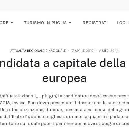
AGRE
TURISMO IN PUGLIA
REGISTRATI
LOG-
ATTUALITÀ REGIONALE E NAZIONALE
17 APRILE 2010
VISITE: 2044
ndidata a capitale della
europea
{affiliatetextads 1,,_plugin}
La candidatura dovrà essere prese
2013, invece, Bari dovrà presentare il dossier con le sue creden
Una ufficializzazione, dunque, presentata nel corso della gio
e dal Teatro Pubblico pugliese, durante la quale si è parlat
territorio sul quale poter sperimentare nuove strategie di cre