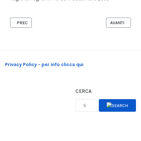
ARTICOLO PRECEDENTE: ATTENTATO AFGHANISTAN: VENDOLA, "
ARTICOLO SUCC
PREC
AVANTI
Privacy Policy - per info clicca qui
CERCA