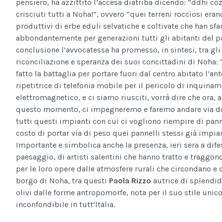
pensiero, ha azzittito l’accesa diatriba dicendo: “ddhi co
crisciuti tutti a Noha!”, ovvero “quei terreni rocciosi era
produttivi di erbe eduli selvatiche e coltivate che han sf
abbondantemente per generazioni tutti gli abitanti del pa
conclusione l’avvocatessa ha promesso, in sintesi, tra gli
riconciliazione e speranza dei suoi concittadini di Noha
fatto la battaglia per portare fuori dal centro abitato l’an
ripetitrice di telefonia mobile per il pericolo di inquina
elettromagnetico, e ci siamo riusciti, vorrà dire che ora, a
questo momento, ci impegneremo e faremo andare via dal
tutti questi impianti con cui ci vogliono riempire di pann
costo di portar via di peso quei pannelli stessi già impian
Importante e simbolica anche la presenza, ieri sera a dife
paesaggio, di artisti salentini che hanno tratto e traggon
per le loro opere dalle atmosfere rurali che circondano e 
borgo di Noha, tra questi
Paola Rizzo
autrice di splendid
olivi dalle forme antropomorfe, nota per il suo stile unic
inconfondibile in tutt’Italia.