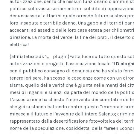
autorizzazione, senza che nessun funzionario o amminist
politico sollevasse seriamente un sol dito di opposizione
denunciasse ai cittadini quale orrendo futuro si stava pr
loro insaputa e terribile danno. Una gabbia di torridi pann
accecanti ad assedio delle loro case estesa per chilometri
direzione. La morte del verde, la fine dei prati, il deserto 
elettrica!
{affiliatetextads 1,,_plugin}
Fatta luce su tutto questo so
autorizzazioni e progetti, l’associazione locale “
I Dialogh
con il pubblico convegno di denuncia che ha voluto fer
tenere ieri sera, ha scosso le coscienze come con un dir
sisma, quello della verità che è giunta nelle menti dei ci
mesi di inganni e silenzi da parte del mondo della politic
L’associazione ha chiesto l’intervento dei comitati e dell
che già si stanno battendo contro questo “immorale crim
minaccia il futuro e l’avvenire dell’intero Salento; crimine
rappresentato dalla desertificazione fotovoltaica del terri
nome della speculazione, cosiddetta, della “Green Econo