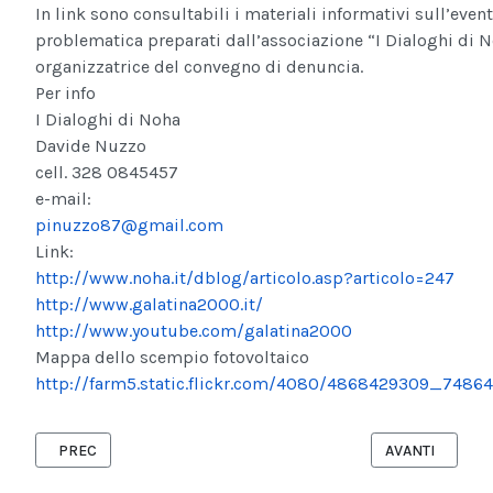
In link sono consultabili i materiali informativi sull’event
problematica preparati dall’associazione “I Dialoghi di 
organizzatrice del convegno di denuncia.
Per info
I Dialoghi di Noha
Davide Nuzzo
cell. 328 0845457
e-mail:
pinuzzo87@gmail.com
Link:
http://www.noha.it/dblog/articolo.asp?articolo=247
http://www.galatina2000.it/
http://www.youtube.com/galatina2000
Mappa dello scempio fotovoltaico
http://farm5.static.flickr.com/4080/4868429309_7486
ARTICOLO PRECEDENTE: TASSA CONTRIBUTO UNIFICATO PER AVV
ARTICOLO SUCCE
PREC
AVANTI