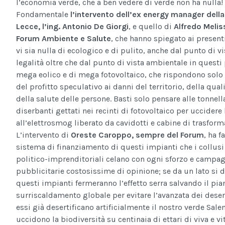
l’economia verde, che a ben vedere di verde non ha nulla!
Fondamentale
l’intervento dell’ex energy manager della
Lecce, l’ing. Antonio De Giorgi
, e quello di
Alfredo Melis
Forum Ambiente e Salute
, che hanno spiegato ai presen
vi sia nulla di ecologico e di pulito, anche dal punto di vi
legalità oltre che dal punto di vista ambientale in questi 
mega eolico e di mega fotovoltaico, che rispondono solo 
del profitto speculativo ai danni del territorio, della quali
della salute delle persone. Basti solo pensare alle tonnell
diserbanti gettati nei recinti di fotovoltaico per uccidere 
all’elettrosmog liberato da cavidotti e cabine di trasform
L’intervento di
Oreste Caroppo, sempre del Forum
, ha f
sistema di finanziamento di questi impianti che i collusi
politico-imprenditoriali celano con ogni sforzo e campa
pubblicitarie costosissime di opinione; se da un lato si d
questi impianti fermeranno l’effetto serra salvando il pia
surriscaldamento globale per evitare l’avanzata dei deserti
essi già desertificano artificialmente il nostro verde Sale
uccidono la biodiversità su centinaia di ettari di viva e vi