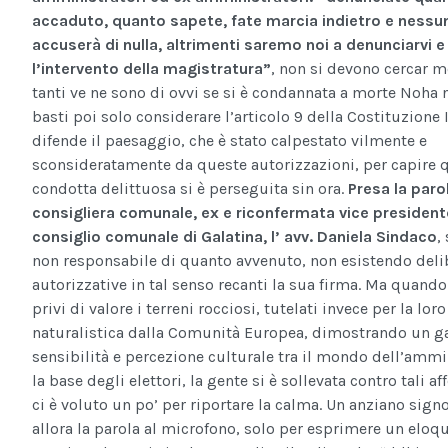
accaduto, quanto sapete, fate marcia indietro e nessun
accuserà di nulla, altrimenti saremo noi a denunciarvi e
l’intervento della magistratura”
, non si devono cercar mo
tanti ve ne sono di ovvi se si è condannata a morte Noha n
basti poi solo considerare l’articolo 9 della Costituzione 
difende il paesaggio, che è stato calpestato vilmente e
sconsideratamente da queste autorizzazioni, per capire 
condotta delittuosa si è perseguita sin ora.
Presa la parol
consigliera comunale, ex e riconfermata vice president
consiglio comunale di Galatina, l’ avv. Daniela Sindaco
,
non responsabile di quanto avvenuto, non esistendo deli
autorizzative in tal senso recanti la sua firma. Ma quando
privi di valore i terreni rocciosi, tutelati invece per la lor
naturalistica dalla Comunità Europea, dimostrando un g
sensibilità e percezione culturale tra il mondo dell’ammi
la base degli elettori, la gente si è sollevata contro tali a
ci è voluto un po’ per riportare la calma. Un anziano sign
allora la parola al microfono, solo per esprimere un eloq