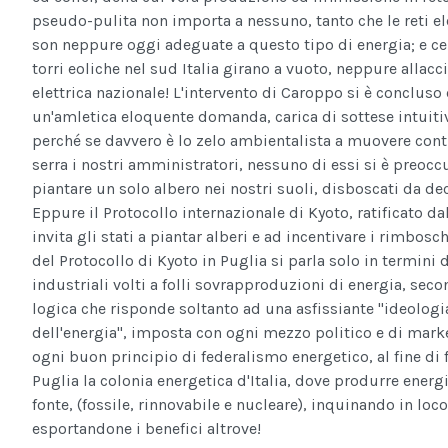
pseudo-pulita non importa a nessuno, tanto che le reti el
son neppure oggi adeguate a questo tipo di energia; e ce
torri eoliche nel sud Italia girano a vuoto, neppure allacci
elettrica nazionale! L'intervento di Caroppo si è concluso
un'amletica eloquente domanda, carica di sottese intuitiv
perché se davvero è lo zelo ambientalista a muovere contr
serra i nostri amministratori, nessuno di essi si è preocc
piantare un solo albero nei nostri suoli, disboscati da de
Eppure il Protocollo internazionale di Kyoto, ratificato dall
invita gli stati a piantar alberi e ad incentivare i rimbos
del Protocollo di Kyoto in Puglia si parla solo in termini d
industriali volti a folli sovrapproduzioni di energia, sec
logica che risponde soltanto ad una asfissiante "ideologi
dell'energia", imposta con ogni mezzo politico e di mark
ogni buon principio di federalismo energetico, al fine di f
Puglia la colonia energetica d'Italia, dove produrre energ
fonte, (fossile, rinnovabile e nucleare), inquinando in loc
esportandone i benefici altrove!