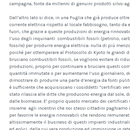
campagna, fonte da millenni di genuini prodotti silvo-ag
Dall’altro lato si dice, in una Puglia che già produce oltre
corrente elettrica rispetto al locale fabbisogno, tanto da 
fuori, che grazie a queste produzioni di energia rinnovabi
l’uso degli inquinanti combustibili fossili (petrolio, car
fossile) per produrre energia elettrica: nulla di più menz
poiché per ottemperare al Protocollo di Kyoto le grandi d
bruciano combustibili fossili, se vogliono evitare di ridur
produzioni, proprio per continuare a bruciare questi com
quantità immutate o per aumentarne l’uso giornaliero, 
dimostrare di produrre una parte d’energia da fonti pulite
è sufficiente che acquisiscano i cosiddetti “certificati ver
stato rilascia alle ditte che producono energia dal sole, d
dalle biomasse. E' proprio questo mercato dei certificati 
insieme agli incentivi che noi stessi cittadini paghiamo i
per favorire le energie rinnovabili che rendono remunerat
altissimamente il business di questi impianti industriali
ed eolici, della cui vera produzione ed immissione in rete