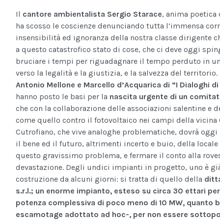
Il
cantore ambientalista Sergio Starace
, anima poetica
ha scosso le coscienze denunciando tutta l’immensa cor
insensibilità ed ignoranza della nostra classe dirigente c
a questo catastrofico stato di cose, che ci deve oggi spin
bruciare i tempi per riguadagnare il tempo perduto in u
verso la legalità e la giustizia, e la salvezza del territorio.
Antonio Mellone e Marcello d’Acquarica di “I Dialoghi d
hanno posto le basi per la
nascita urgente di un comitat
che con la collaborazione delle associazioni salentine e d
come quello contro il fotovoltaico nei campi della vicina 
Cutrofiano, che vive analoghe problematiche, dovrà oggi 
il bene ed il futuro, altrimenti incerto e buio, della local
questo gravissimo problema, e fermare il conto alla roves
devastazione. Degli undici impianti in progetto, uno è gi
costruzione da alcuni giorni: si tratta di quello della
ditt
s.r.l.;
un enorme impianto, esteso su circa 30 ettari pe
potenza complessiva di poco meno di 10 MW, quanto b
escamotage adottato ad hoc-, per non essere sottop