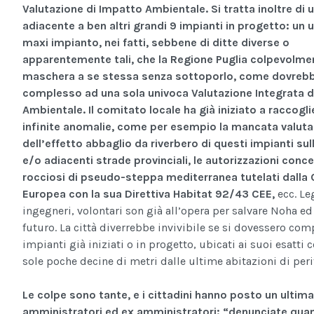
Valutazione di Impatto Ambientale. Si tratta inoltre di 
adiacente a ben altri grandi 9 impianti in progetto: un
maxi impianto, nei fatti, sebbene di ditte diverse o
apparentemente tali, che la Regione Puglia colpevolme
maschera a se stessa senza sottoporlo, come dovrebb
complesso ad una sola univoca Valutazione Integrata d
Ambientale. Il comitato locale ha già iniziato a raccogli
infinite anomalie, come per esempio la mancata valuta
dell’effetto abbaglio da riverbero di questi impianti su
e/o adiacenti strade provinciali, le autorizzazioni conc
rocciosi di pseudo-steppa mediterranea tutelati dalla
Europea con la sua Direttiva Habitat 92/43 CEE,
ecc. Leg
ingegneri, volontari son già all’opera per salvare Noha ed
futuro. La città diverrebbe invivibile se si dovessero com
impianti già iniziati o in progetto, ubicati ai suoi esatti c
sole poche decine di metri dalle ultime abitazioni di perif
Le colpe sono tante, e i cittadini hanno posto un ultim
amministratori ed ex amministratori: “denunciate qua