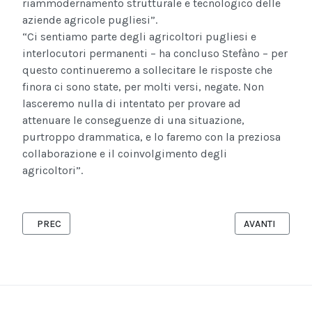
riammodernamento strutturale e tecnologico delle
aziende agricole pugliesi”.
“Ci sentiamo parte degli agricoltori pugliesi e
interlocutori permanenti – ha concluso Stefàno – per
questo continueremo a sollecitare le risposte che
finora ci sono state, per molti versi, negate. Non
lasceremo nulla di intentato per provare ad
attenuare le conseguenze di una situazione,
purtroppo drammatica, e lo faremo con la preziosa
collaborazione e il coinvolgimento degli
agricoltori”.
ARTICOLO PRECEDENTE: GLI HACKER ATTACCANO IL SITO DELL
ARTICOLO SUCC
PREC
AVANTI