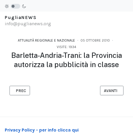
PugliaNEWS
info@puglianews.org
ATTUALITÀ REGIONALE E NAZIONALE
05 OTTOBRE 2010
VISITE: 1934
Barletta-Andria-Trani: la Provincia
autorizza la pubblicità in classe
ARTICOLO PRECEDENTE: VENDOLA: PUGLIA LABORATORIO ENERG
ARTICOLO SUCC
PREC
AVANTI
Privacy Policy - per info clicca qui