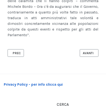
delle calamità che li hanno colpiti – commenta
Michele Bordo – Ora c’è da augurarsi che il Governo,
contrariamente a quanto più volte fatto in passato,
traduca in atti amministrativi tale volontà e
dimostri concretamente vicinanza alle popolazioni
colpite da questi eventi e rispetto per gli atti del
Parlamento”.
ARTICOLO PRECEDENTE: MICHELE MISSERI: È STATA SABRINA
ARTICOLO SUCC
PREC
AVANTI
Privacy Policy - per info clicca qui
CERCA