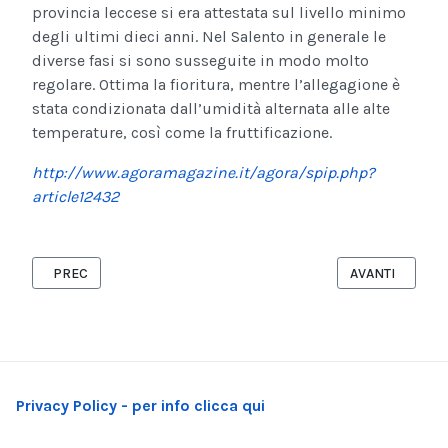
provincia leccese si era attestata sul livello minimo
degli ultimi dieci anni. Nel Salento in generale le
diverse fasi si sono susseguite in modo molto
regolare. Ottima la fioritura, mentre l’allegagione è
stata condizionata dall’umidità alternata alle alte
temperature, così come la fruttificazione.
http://www.agoramagazine.it/agora/spip.php?
article12432
ARTICOLO PRECEDENTE: SANITA': RIENTRO DEFICIT;PUGLIA RI
ARTICOLO SUCC
PREC
AVANTI
Privacy Policy - per info clicca qui