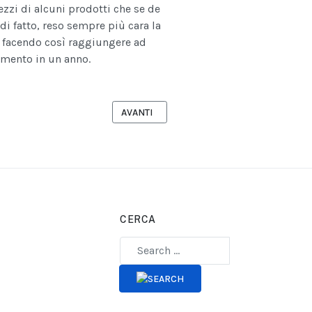
ezzi di alcuni prodotti che se de
 di fatto, reso sempre più cara la
to facendo così raggiungere ad
umento in un anno.
ANI INAUGURAZIONE ELIPORTO REGIONALE
ARTICOLO SUCCESSIVO: LA UIL SCRIVE A 
AVANTI
CERCA