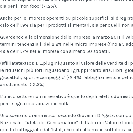
sia per il 'non food' (-1,2%).
Anche per le imprese operanti su piccole superfici, si è regi
calo dell'1,9% sia per i prodotti alimentari, sia per quelli non 
Guardando alla dimensione delle imprese, a marzo 2011 il valo
termini tendenziali, del 2,2% nelle micro imprese (fino a 5 add
49 e dell'1,7% nelle imprese con almeno 50 addetti.
{affiliatetextads 1,,_plugin}Quanto al valore delle vendite di 
le riduzioni più forti riguardano i gruppi 'cartoleria, libri, giorn
giocattoli, sport e campeggio' (-2,4%), 'abbigliamento e pellicc
arredamento' (-2,3%).
L'unico settore non in negativo è quello degli 'elettrodomestici,
però, segna una variazione nulla.
Uno scenario drammatico, secondo Giovanni D’Agata, compon
Nazionale “Tutela del Consumatore” di Italia dei Valori e fonda
quello tratteggiato dall’Istat, che dati alla mano sottolinea co