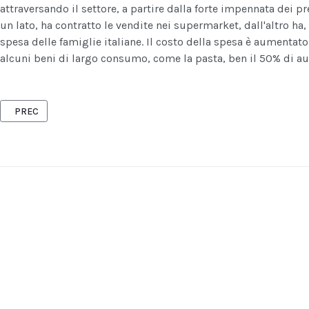
attraversando il settore, a partire dalla forte impennata dei pr
un lato, ha contratto le vendite nei supermarket, dall'altro ha,
spesa delle famiglie italiane. Il costo della spesa è aumenta
alcuni beni di largo consumo, come la pasta, ben il 50% di a
ARTICOLO PRECEDENTE: CELENZA VALFORTORE - SI DECOLLA. DOM
PREC