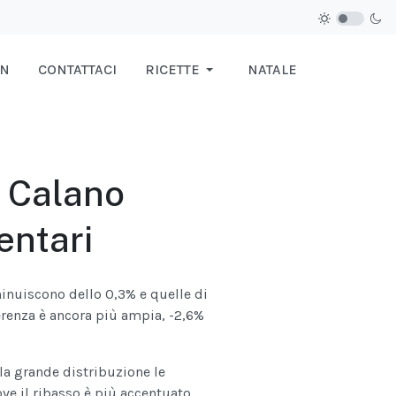
IN
CONTATTACI
RICETTE
NATALE
. Calano
entari
minuiscono dello 0,3% e quelle di
erenza è ancora più ampia, -2,6%
la grande distribuzione le
ove il ribasso è più accentuato,