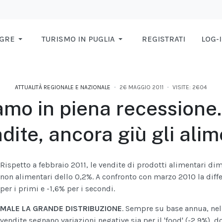
AGRE
TURISMO IN PUGLIA
REGISTRATI
LOG-
ATTUALITÀ REGIONALE E NAZIONALE
26 MAGGIO 2011
VISITE: 2604
iamo in piena recessione
ndite, ancora giù gli alim
Rispetto a febbraio 2011, le vendite di prodotti alimentari di
non alimentari dello 0,2%. A confronto con marzo 2010 la diff
per i primi e -1,6% per i secondi.
MALE LA GRANDE DISTRIBUZIONE
. Sempre su base annua, nel
vendite segnano variazioni negative sia per il 'food' (-2,9%), d