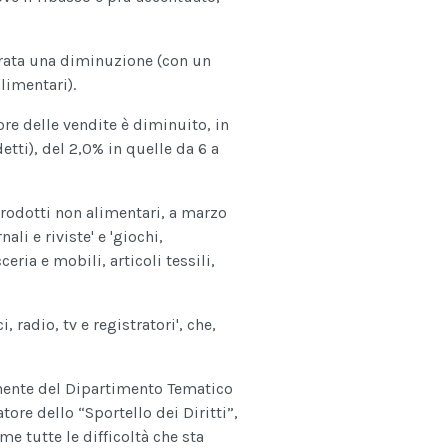
strata una diminuzione (con un
alimentari).
re delle vendite è diminuito, in
etti), del 2,0% in quelle da 6 a
prodotti non alimentari, a marzo
ali e riviste' e 'giochi,
eria e mobili, articoli tessili,
 radio, tv e registratori', che,
ente del Dipartimento Tematico
tore dello “Sportello dei Diritti”,
me tutte le difficoltà che sta