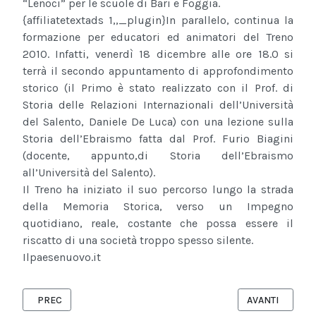
“Lenoci” per le scuole di Bari e Foggia.
{affiliatetextads 1,,_plugin}
In parallelo, continua la
formazione per educatori ed animatori del Treno
2010. Infatti, venerdì 18 dicembre alle ore 18.0 si
terrà il secondo appuntamento di approfondimento
storico (il Primo è stato realizzato con il Prof. di
Storia delle Relazioni Internazionali dell’Università
del Salento, Daniele De Luca) con una lezione sulla
Storia dell’Ebraismo fatta dal Prof. Furio Biagini
(docente, appunto,di Storia dell’Ebraismo
all’Università del Salento).
Il Treno ha iniziato il suo percorso lungo la strada
della Memoria Storica, verso un Impegno
quotidiano, reale, costante che possa essere il
riscatto di una società troppo spesso silente.
Ilpaesenuovo.it
ARTICOLO PRECEDENTE: BRINDISI SOTTO ASSEDIO: DIFENDIAM
ARTICOLO SUCCE
PREC
AVANTI