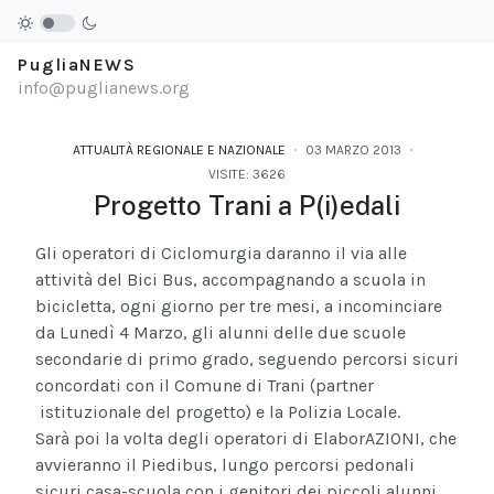
PugliaNEWS
info@puglianews.org
ATTUALITÀ REGIONALE E NAZIONALE
03 MARZO 2013
VISITE: 3626
Progetto Trani a P(i)edali
Gli operatori di Ciclomurgia daranno il via alle
attività del Bici Bus, accompagnando a scuola in
bicicletta, ogni giorno per tre mesi, a incominciare
da Lunedì 4 Marzo, gli alunni delle due scuole
secondarie di primo grado, seguendo percorsi sicuri
concordati con il Comune di Trani (partner
istituzionale del progetto) e la Polizia Locale.
Sarà poi la volta degli operatori di ElaborAZIONI, che
avvieranno il Piedibus, lungo percorsi pedonali
sicuri casa-scuola con i genitori dei piccoli alunni