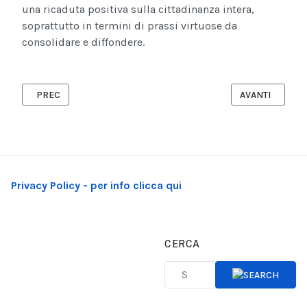
una ricaduta positiva sulla cittadinanza intera,
soprattutto in termini di prassi virtuose da
consolidare e diffondere.
ARTICOLO PRECEDENTE: COMMERCIO, DA OGGI LA RICHIESTA D
ARTICOLO SUCC
PREC
AVANTI
Privacy Policy - per info clicca qui
CERCA