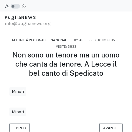
PugliaNEWS
info@puglianews.org
ATTUALITÀ REGIONALE E NAZIONALE
BY
AF
22 GIUGNO 2015
VISITE: 3833
Non sono un tenore ma un uomo
che canta da tenore. A Lecce il
bel canto di Spedicato
Minori
Minori
ARTICOLO PRECEDENTE: MARRACASH LIVE DOMENICA 19 LUGLI
ARTICOLO SUCCE
PREC
AVANTI