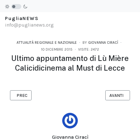
PugliaNEWS
info@puglianews.org
ATTUALITÀ REGIONALE E NAZIONALE
BY
GIOVANNA CIRACÌ
10 DICEMBRE 2015
VISITE: 2472
Ultimo appuntamento di Lù Mière
Calicidicinema al Must di Lecce
ARTICOLO PRECEDENTE: ‘MUSICA (PER)FORMATIVA’. L’UNIVERSI
ARTICOLO SUCCE
PREC
AVANTI
Giovanna Ciracì