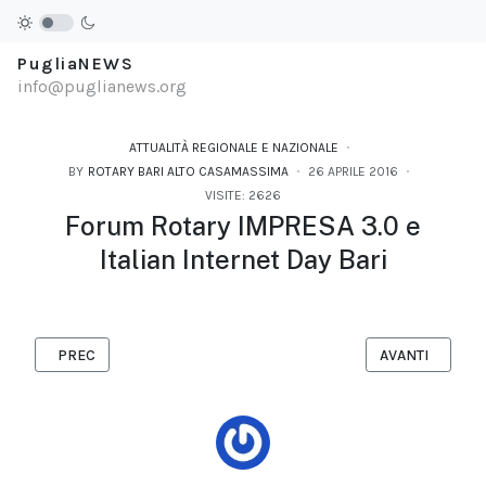
PugliaNEWS
info@puglianews.org
ATTUALITÀ REGIONALE E NAZIONALE
BY
ROTARY BARI ALTO CASAMASSIMA
26 APRILE 2016
VISITE: 2626
Forum Rotary IMPRESA 3.0 e
Italian Internet Day Bari
ARTICOLO PRECEDENTE: BARI ROTARY. FORUM IMPRESA 3.0 E I
ARTICOLO SUC
PREC
AVANTI