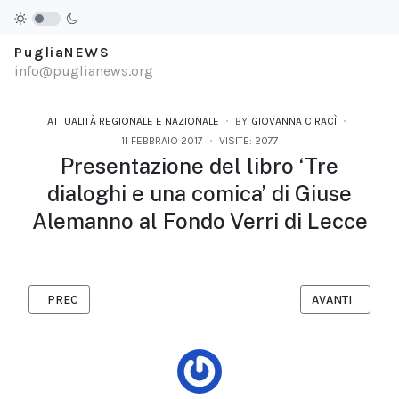
PugliaNEWS
info@puglianews.org
ATTUALITÀ REGIONALE E NAZIONALE
BY
GIOVANNA CIRACÌ
11 FEBBRAIO 2017
VISITE: 2077
Presentazione del libro ‘Tre
dialoghi e una comica’ di Giuse
Alemanno al Fondo Verri di Lecce
ARTICOLO PRECEDENTE: FRAGAGNANO: AVVIATO IL PRIMO INC
ARTICOLO SUCC
PREC
AVANTI