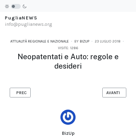
PugliaNEWS
info@puglianews.org
ATTUALITÀ REGIONALE E NAZIONALE
BY
BIZUP
23 LUGLIO 2018
VISITE: 1286
Neopatentati e Auto: regole e
desideri
ARTICOLO PRECEDENTE: ROCKROCK'N'ROLL PARTY: SABATO 4 
ARTICOLO SUCCE
PREC
AVANTI
BizUp