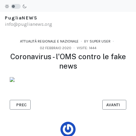
PugliaNEWS
info@puglianews.org
ATTUALITÀ REGIONALE E NAZIONALE
BY
SUPER USER
02 FEBBRAIO 2020
VISITE: 1444
Coronavirus - l'OMS contro le fake
news
ARTICOLO PRECEDENTE: DOMENICA 16 FEBBRAIO: IL JAZZ DEL D
ARTICOLO SUCCE
PREC
AVANTI